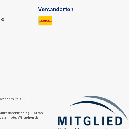
Versandarten
GB)
wenderhilfe zur
.
uktidentifizierung. Sollten
Kostennote. Wir gehen dann