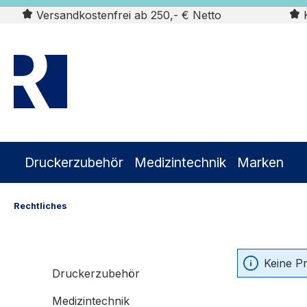
Versandkostenfrei ab 250,- € Netto
K
springen
Zur Hauptnavigation springen
Druckerzubehör
Medizintechnik
Marken
Rechtliches
Keine P
Druckerzubehör
Medizintechnik