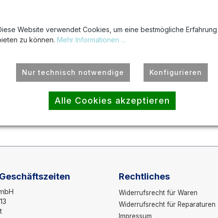
Diese Website verwendet Cookies, um eine bestmögliche Erfahrung
bieten zu können.
Mehr Informationen ...
KEINE
KEINE
Nur technisch notwendige
Konfigurieren
MINDESTBESTELLMENGEN
MINDERMENGENZUSCHL
Alle Cookies akzeptieren
 Geschäftszeiten
Rechtliches
GmbH
Widerrufsrecht für Waren
13
Widerrufsrecht für Reparaturen
t
Impressum