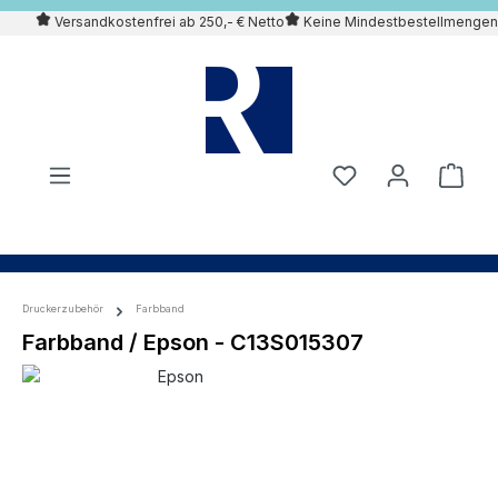
Versandkostenfrei ab 250,- € Netto
Keine Mindestbestellmengen
alt springen
Druckerzubehör
Farbband
Farbband / Epson - C13S015307
Bildergalerie überspringen