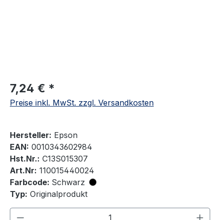
7,24 € *
Preise inkl. MwSt. zzgl. Versandkosten
Hersteller:
Epson
EAN:
0010343602984
Hst.Nr.:
C13S015307
Art.Nr:
110015440024
Farbcode:
Schwarz
Typ:
Originalprodukt
Produkt Anzahl: Gib den gewünschten We