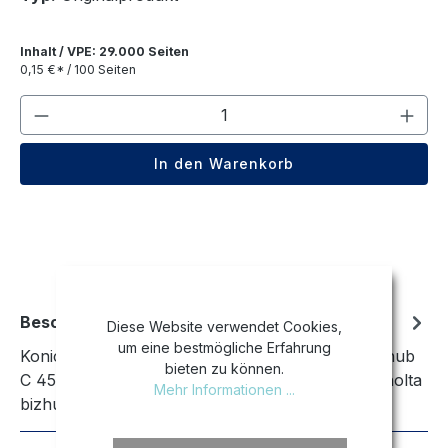
Inhalt / VPE: 29.000 Seiten
0,15 €* / 100 Seiten
Produkt Anzahl: Gib den gewünschten We
In den Warenkorb
Beschreibung
Diese Website verwendet Cookies,
um eine bestmögliche Erfahrung
Konica Minolta bizhub C 454|Konica Minolta bizhub
bieten zu können.
C 454 e|Konica Minolta bizhub C 554|Konica Minolta
Mehr Informationen ...
bizhub C 554 e