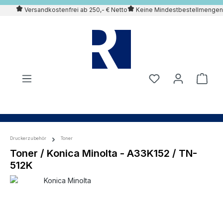
Versandkostenfrei ab 250,- € Netto
Keine Mindestbestellmengen
alt springen
Druckerzubehör
Toner
Toner / Konica Minolta - A33K152 / TN-
512K
Bildergalerie überspringen