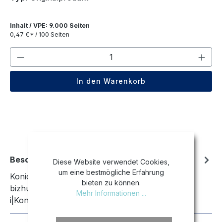
Inhalt / VPE: 9.000 Seiten
0,47 €* / 100 Seiten
Produkt Anzahl: Gib den gewünschten We
In den Warenkorb
Beschreibung
Diese Website verwendet Cookies,
um eine bestmögliche Erfahrung
Konica Minolta bizhub C 3350 i|Konica Minolta
bieten zu können.
bizhub C 3351 i|Konica Minolta bizhub C 4050
Mehr Informationen ...
i|Konica Minolta bizhub C 4051 i