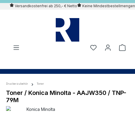
Versandkostenfrei ab 250,- € Netto
Keine Mindestbestellmengen
alt springen
Druckerzubehör
Toner
Toner / Konica Minolta - AAJW350 / TNP-
79M
Bildergalerie überspringen