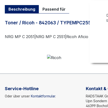
Beschreibung
Passend für
Toner / Ricoh - 842063 / TYPEMPC2551HE
NRG MP C 2051|NRG MP C 2551|Ricoh Aficio MP C 2051|
Service-Hotline
Kontakt &
RADSTAAK 
Oder über unser
Kontaktformular
.
Upn Sondern 
46399 Bochol