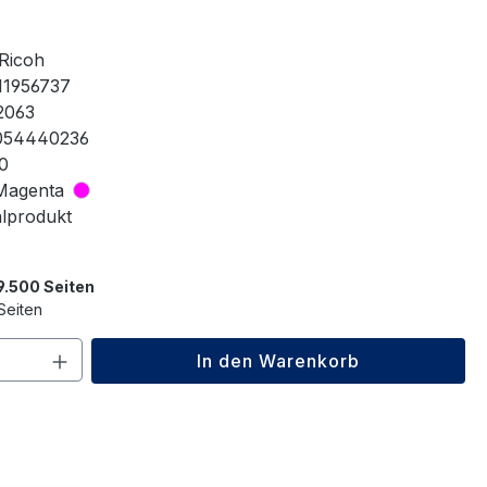
Ricoh
11956737
2063
054440236
0
Magenta
alprodukt
 9.500 Seiten
Seiten
 Anzahl: Gib den gewünschten Wert ein 
In den Warenkorb