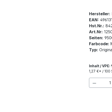
Hersteller:
EAN:
49613
Hst.Nr.:
84
Art.Nr:
125
Seiten:
950
Farbcode:
Typ:
Origin
Inhalt / VPE:
1,27 €* / 100 
Produkt