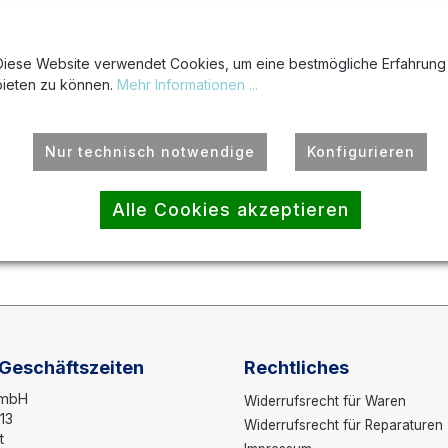
Diese Website verwendet Cookies, um eine bestmögliche Erfahrung
bieten zu können.
Mehr Informationen ...
Ricoh Aficio MP C 2051 AD|Ricoh Aficio MP C 2551|Ricoh
Nur technisch notwendige
Konfigurieren
Alle Cookies akzeptieren
Ricoh
 Geschäftszeiten
Rechtliches
GmbH
Widerrufsrecht für Waren
13
Widerrufsrecht für Reparaturen
t