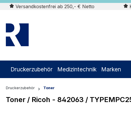
Versandkostenfrei ab 250,- € Netto
K
springen
Zur Hauptnavigation springen
Druckerzubehör
Medizintechnik
Marken
Druckerzubehör
Toner
Toner / Ricoh - 842063 / TYPEMPC
Bildergalerie überspringen