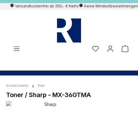
Versandkostenfrei ab 250,- € Netto
Keine Mindestbestellmengen
alt springen
Druckerzubehör
Toner
Toner / Sharp - MX-36GTMA
Bildergalerie überspringen