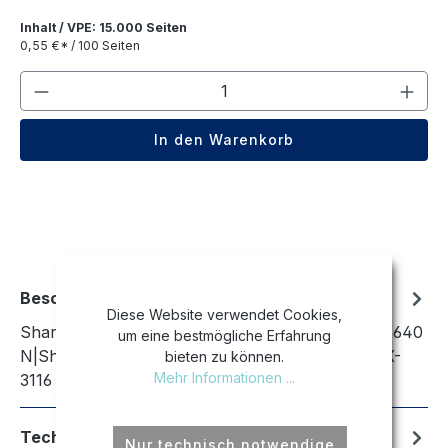
Inhalt / VPE: 15.000 Seiten
0,55 €* / 100 Seiten
Produkt Anzahl: Gib den gewünschten We
In den Warenkorb
Beschreibung
Diese Website verwendet Cookies,
Sharp MX-2610 N|Sharp MX-2615 N|Sharp MX-2640
um eine bestmögliche Erfahrung
N|Sharp MX-3110 N|Sharp MX-3115 N|Sharp MX-
bieten zu können.
Mehr Informationen ...
3116 N|Sharp MX-3140 N|Sharp MX-360…
Mehr
Technische Daten
Nur technisch notwendige