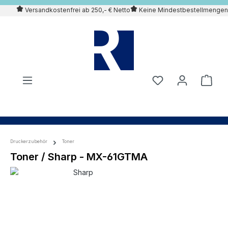
Versandkostenfrei ab 250,- € Netto
Keine Mindestbestellmengen
alt springen
Druckerzubehör
Toner
Toner / Sharp - MX-61GTMA
Bildergalerie überspringen