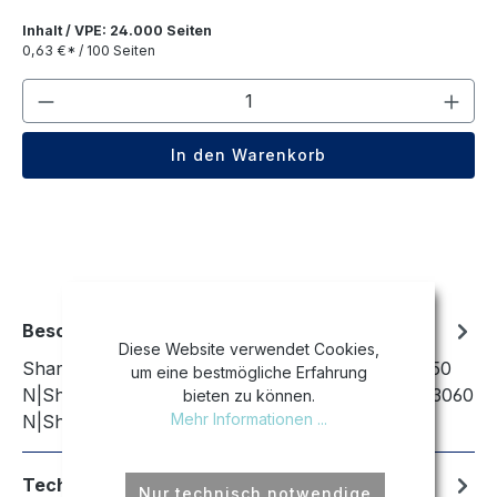
Inhalt / VPE: 24.000 Seiten
0,63 €* / 100 Seiten
Produkt Anzahl: Gib den gewünschten We
In den Warenkorb
Beschreibung
Diese Website verwendet Cookies,
Sharp MX-2630 N|Sharp MX-2651|Sharp MX-3050
um eine bestmögliche Erfahrung
N|Sharp MX-3050 V|Sharp MX-3051|Sharp MX-3060
bieten zu können.
Mehr Informationen ...
N|Sharp MX-3060 V|Sharp MX-3061|Sh…
Mehr
Technische Daten
Nur technisch notwendige