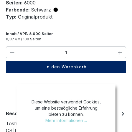
Seiten:
6000
Farbcode:
Schwarz
Typ:
Originalprodukt
Inhalt / VPE: 6.000 Seiten
0,87 €* / 100 Seiten
Produkt Anzahl: Gib den gewünschten We
In den Warenkorb
Diese Website verwendet Cookies,
um eine bestmögliche Erfahrung
Beschreibung
bieten zu können.
Mehr Informationen ...
Toshiba E-Studio 305 CP|Toshiba E-Studio 305
CS|Toshiba E-Studio 306 CS