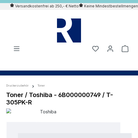
Versandkostenfrei ab 250,- € Netto
Keine Mindestbestellmengen
alt springen
Druckerzubehör
Toner
Toner / Toshiba - 6B000000749 / T-
305PK-R
Bildergalerie überspringen