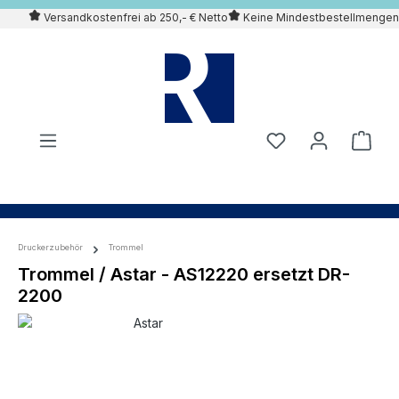
Versandkostenfrei ab 250,- € Netto
Keine Mindestbestellmengen
alt springen
Druckerzubehör
Trommel
Trommel / Astar - AS12220 ersetzt DR-
2200
Bildergalerie überspringen