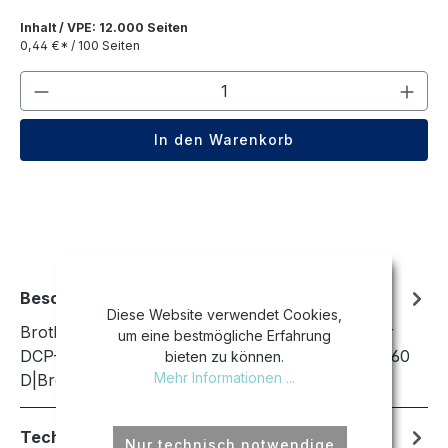
Inhalt / VPE: 12.000 Seiten
0,44 €* / 100 Seiten
Produkt Anzahl: Gib den gewünschten We
In den Warenkorb
Beschreibung
Diese Website verwendet Cookies,
Brother DCP-7055|Brother DCP-7055 W|Brother
um eine bestmögliche Erfahrung
DCP-7057|Brother DCP-7057 E|Brother DCP-7060
bieten zu können.
Mehr Informationen ...
D|Brother DCP-7060 N|Brother DCP-70…
Mehr
Technische Daten
Nur technisch notwendige